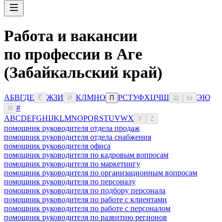
Работа и вакансии
по профессии в Аге
(Забайкальский край)
А
Б
В
Г
Д
Е
Ж
З
И
К
Л
М
Н
О
Р
С
Т
У
Ф
Х
Ц
Ч
Ш
Э
Ю
Ё
Й
П
Щ
Ы
#
Я
A
B
C
D
E
F
G
H
I
J
K
L
M
N
O
P
Q
R
S
T
U
V
W
X
Y
Z
помощник руководителя отдела продаж
помощник руководителя отдела снабжения
помощник руководителя офиса
помощник руководителя по кадровым вопросам
помощник руководителя по маркетингу
помощник руководителя по организационным вопросам
помощник руководителя по персоналу
помощник руководителя по подбору персонала
помощник руководителя по работе с клиентами
помощник руководителя по работе с персоналом
помощник руководителя по развитию регионов