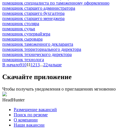
помощник специалиста по таможенному оформлению
помощник старшего администратора
помощник старшего бухгалтера
помощник старшего менеджера
помощник столяра
помощник судьи
помощник супервайзера
помощник сыровара
помощник таможенного декларанта
помощник территориального директора
помощник технического директора
помощник технолога
В начало
9
10
11
12
13
...
22
дальше
Скачайте приложение
Чтобы получать уведомления о приглашениях мгновенно
HeadHunter
Размещение вакансий
Поиск по резюме
О компании
Наши вакансии