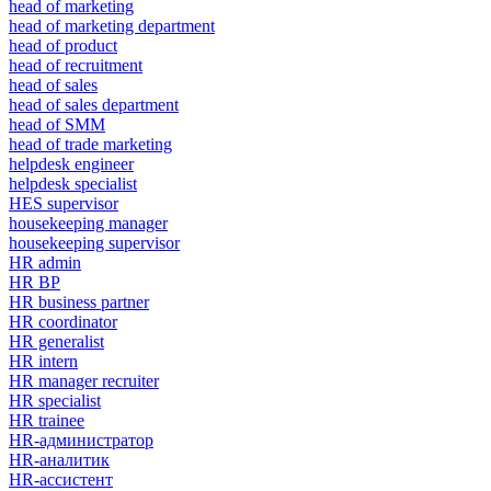
head of marketing
head of marketing department
head of product
head of recruitment
head of sales
head of sales department
head of SMM
head of trade marketing
helpdesk engineer
helpdesk specialist
HES supervisor
housekeeping manager
housekeeping supervisor
HR admin
HR BP
HR business partner
HR coordinator
HR generalist
HR intern
HR manager recruiter
HR specialist
HR trainee
HR-администратор
HR-аналитик
HR-ассистент