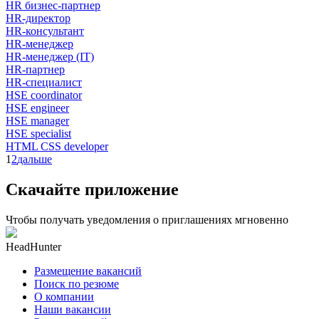
HR бизнес-партнер
HR-директор
HR-консультант
HR-менеджер
HR-менеджер (IT)
HR-партнер
HR-специалист
HSE coordinator
HSE engineer
HSE manager
HSE specialist
HTML CSS developer
1
2
дальше
Скачайте приложение
Чтобы получать уведомления о приглашениях мгновенно
HeadHunter
Размещение вакансий
Поиск по резюме
О компании
Наши вакансии