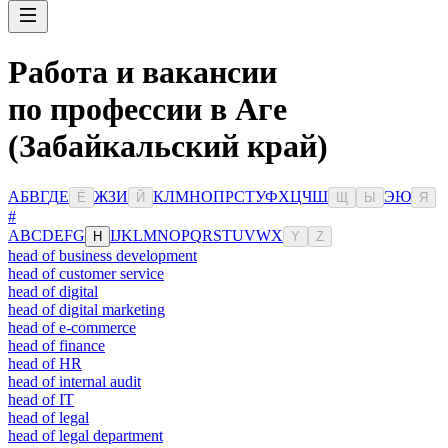
Работа и вакансии
по профессии в Аге
(Забайкальский край)
А
Б
В
Г
Д
Е
Ж
З
И
К
Л
М
Н
О
П
Р
С
Т
У
Ф
Х
Ц
Ч
Ш
Э
Ю
Ё
Й
Щ
Ы
Я
#
A
B
C
D
E
F
G
I
J
K
L
M
N
O
P
Q
R
S
T
U
V
W
X
H
Y
Z
head of business development
head of customer service
head of digital
head of digital marketing
head of e-commerce
head of finance
head of HR
head of internal audit
head of IT
head of legal
head of legal department