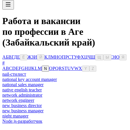
Работа и вакансии
по профессии в Аге
(Забайкальский край)
А
Б
В
Г
Д
Е
Ж
З
И
К
Л
М
Н
О
П
Р
С
Т
У
Ф
Х
Ц
Ч
Ш
Э
Ю
Ё
Й
Щ
Ы
Я
#
A
B
C
D
E
F
G
H
I
J
K
L
M
O
P
Q
R
S
T
U
V
W
X
N
Y
Z
nail-стилист
national key account manager
national sales manager
native english teacher
network administrator
network engineer
new business director
new business manager
night manager
Node.js-разработчик