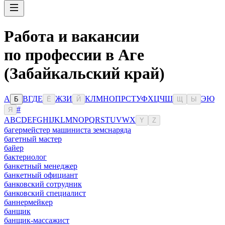
Работа и вакансии
по профессии в Аге
(Забайкальский край)
А
В
Г
Д
Е
Ж
З
И
К
Л
М
Н
О
П
Р
С
Т
У
Ф
Х
Ц
Ч
Ш
Э
Ю
Б
Ё
Й
Щ
Ы
#
Я
A
B
C
D
E
F
G
H
I
J
K
L
M
N
O
P
Q
R
S
T
U
V
W
X
Y
Z
багермейстер машиниста земснаряда
багетный мастер
байер
бактериолог
банкетный менеджер
банкетный официант
банковский сотрудник
банковский специалист
баннермейкер
банщик
банщик-массажист