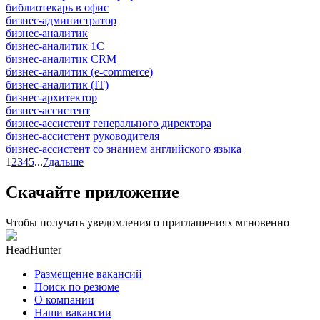
библиотекарь в офис
бизнес-администратор
бизнес-аналитик
бизнес-аналитик 1С
бизнес-аналитик CRM
бизнес-аналитик (e-commerce)
бизнес-аналитик (IT)
бизнес-архитектор
бизнес-ассистент
бизнес-ассистент генерального директора
бизнес-ассистент руководителя
бизнес-ассистент со знанием английского языка
1
2
3
4
5
...
7
дальше
Скачайте приложение
Чтобы получать уведомления о приглашениях мгновенно
HeadHunter
Размещение вакансий
Поиск по резюме
О компании
Наши вакансии