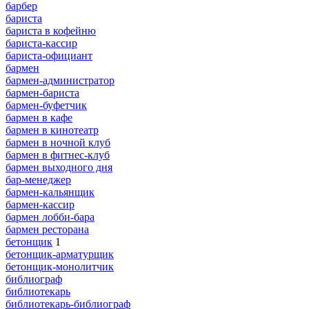
барбер
бариста
бариста в кофейню
бариста-кассир
бариста-официант
бармен
бармен-администратор
бармен-бариста
бармен-буфетчик
бармен в кафе
бармен в кинотеатр
бармен в ночной клуб
бармен в фитнес-клуб
бармен выходного дня
бар-менеджер
бармен-кальянщик
бармен-кассир
бармен лобби-бара
бармен ресторана
бетонщик
1
бетонщик-арматурщик
бетонщик-монолитчик
библиограф
библиотекарь
библиотекарь-библиограф