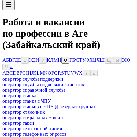
Работа и вакансии
по профессии в Аге
(Забайкальский край)
А
Б
В
Г
Д
Е
Ж
З
И
К
Л
М
Н
П
Р
С
Т
У
Ф
Х
Ц
Ч
Ш
Э
Ю
Ё
Й
О
Щ
Ы
#
Я
A
B
C
D
E
F
G
H
I
J
K
L
M
N
O
P
Q
R
S
T
U
V
W
X
Y
Z
оператор службы поддержки
оператор службы поддержки клиентов
оператор справочной службы
оператор станка
оператор станка с ЧПУ
оператор станков с ЧПУ (фрезерная группа)
оператор-станочник
оператор стиральных машин
оператор такси
оператор телефонной линии
оператор телефонных опросов