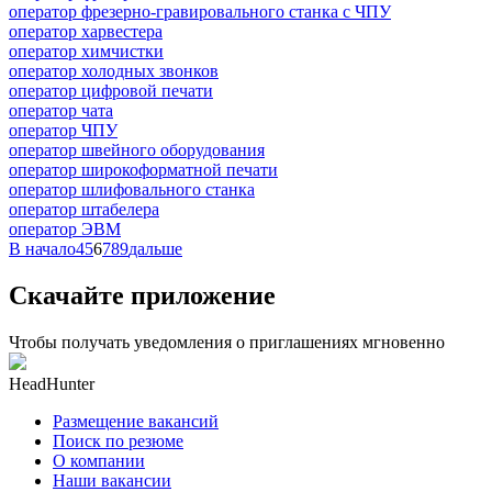
оператор фрезерно-гравировального станка с ЧПУ
оператор харвестера
оператор химчистки
оператор холодных звонков
оператор цифровой печати
оператор чата
оператор ЧПУ
оператор швейного оборудования
оператор широкоформатной печати
оператор шлифовального станка
оператор штабелера
оператор ЭВМ
В начало
4
5
6
7
8
9
дальше
Скачайте приложение
Чтобы получать уведомления о приглашениях мгновенно
HeadHunter
Размещение вакансий
Поиск по резюме
О компании
Наши вакансии