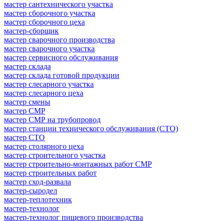
мастер сантехнического участка
мастер сборочного участка
мастер сборочного цеха
мастер-сборщик
мастер сварочного производства
мастер сварочного участка
мастер сервисного обслуживания
мастер склада
мастер склада готовой продукции
мастер слесарного участка
мастер слесарного цеха
мастер смены
мастер СМР
мастер СМР на трубопровод
мастер станции технического обслуживания (СТО)
мастер СТО
мастер столярного цеха
мастер строительного участка
мастер строительно-монтажных работ СМР
мастер строительных работ
мастер сход-развала
мастер-сыродел
мастер-теплотехник
мастер-технолог
мастер-технолог пищевого производства