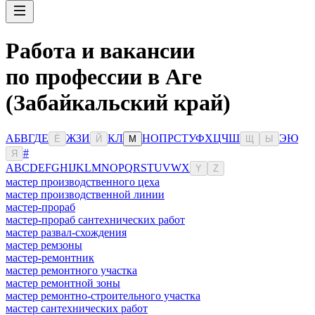
Работа и вакансии
по профессии в Аге
(Забайкальский край)
А
Б
В
Г
Д
Е
Ж
З
И
К
Л
Н
О
П
Р
С
Т
У
Ф
Х
Ц
Ч
Ш
Э
Ю
Ё
Й
М
Щ
Ы
#
Я
A
B
C
D
E
F
G
H
I
J
K
L
M
N
O
P
Q
R
S
T
U
V
W
X
Y
Z
мастер производственного цеха
мастер производственной линии
мастер-прораб
мастер-прораб сантехнических работ
мастер развал-схождения
мастер ремзоны
мастер-ремонтник
мастер ремонтного участка
мастер ремонтной зоны
мастер ремонтно-строительного участка
мастер сантехнических работ