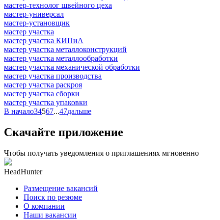
мастер-технолог швейного цеха
мастер-универсал
мастер-установщик
мастер участка
мастер участка КИПиА
мастер участка металлоконструкций
мастер участка металлообработки
мастер участка механической обработки
мастер участка производства
мастер участка раскроя
мастер участка сборки
мастер участка упаковки
В начало
3
4
5
6
7
...
47
дальше
Скачайте приложение
Чтобы получать уведомления о приглашениях мгновенно
HeadHunter
Размещение вакансий
Поиск по резюме
О компании
Наши вакансии