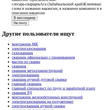
слесарь-сварщик
Ага (Забайкальский край)
Ключевые
слова в названии вакансии, в названии компании и в
описании вакансии
В мессенджер
На почту
Другие пользователи ищут
монтажник МК
электрогазосварщик
газосварщик
сварщик официально с проживанием
мастер по сварке
сварщик
сварщик металлоконструкций
электросварщик
сварщик ручной дуговой сварки
главный сварщик
главный специалист по труду и заработной плате
сварщик РД
монтажник железобетонных конструкций
электрогазосварщик на полуавтомат
электросварщик ручной сварки