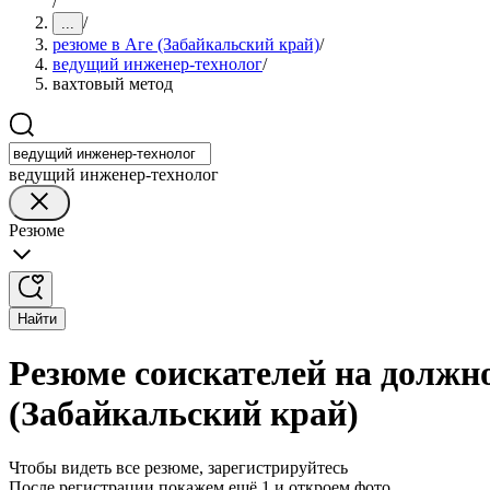
/
/
...
резюме в Аге (Забайкальский край)
/
ведущий инженер-технолог
/
вахтовый метод
ведущий инженер-технолог
Резюме
Найти
Резюме соискателей на должно
(Забайкальский край)
Чтобы видеть все резюме, зарегистрируйтесь
После регистрации покажем ещё 1 и откроем фото