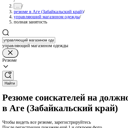
/
/
...
резюме в Аге (Забайкальский край)
/
управляющий магазином одежды
/
полная занятость
управляющий магазином одежды
Резюме
Найти
Резюме соискателей на должн
в Аге (Забайкальский край)
Чтобы видеть все резюме, зарегистрируйтесь
После регистрации покажем ещё 1 и откроем фото