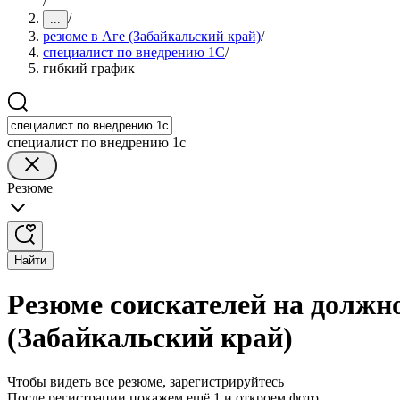
/
/
...
резюме в Аге (Забайкальский край)
/
специалист по внедрению 1С
/
гибкий график
специалист по внедрению 1с
Резюме
Найти
Резюме соискателей на должн
(Забайкальский край)
Чтобы видеть все резюме, зарегистрируйтесь
После регистрации покажем ещё 1 и откроем фото