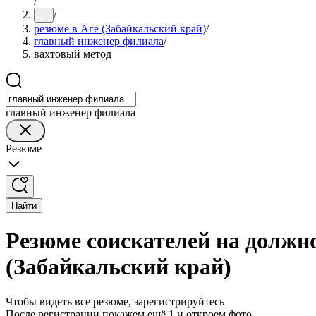
/
/
...
резюме в Аге (Забайкальский край)
/
главный инженер филиала
/
вахтовый метод
главный инженер филиала
Резюме
Найти
Резюме соискателей на должн
(Забайкальский край)
Чтобы видеть все резюме, зарегистрируйтесь
После регистрации покажем ещё 1 и откроем фото