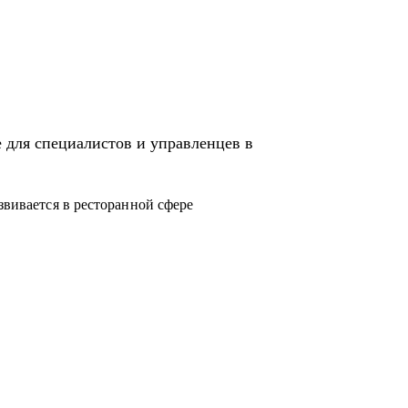
а с нуля более 20 ресторанных команд.
иятиях всегда более 90 % и даже сейчас. Я
 управленцами ресторанов.
нила всю команду (120 человек).
 для специалистов и управленцев в
irotel: ресторан и банкетный зал
звивается в ресторанной сфере
роны /с чего начать).
ия процессов
я специфику маленьких городов.
его они хотят.
овать бюджет и дать рекомендации.