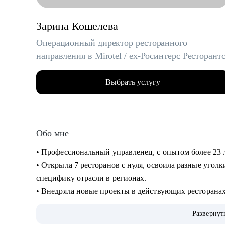
Зарина Кошелева
Операционный директор ресторанного
направления в Mirotel / ex-Росинтерс Ресторант
Выбрать услугу
Обо мне
• Профессиональный управленец, с опытом более 23 
• Открыла 7 ресторанов с нуля, освоила разные угол
специфику отрасли в регионах.
• Внедряла новые проекты в действующих ресторанах 
собственное производство.
Развернут
• Вырастила и отправила во взрослую жизнь более 30