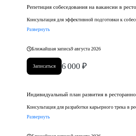
Репетиция собеседования на вакансии в рест
Кому могу помочь:
• Управляющим, Директорам и менеджерам ресторан
Консультация для эффективной подготовки к собес
• Шеф поварам и Су-шефам
Развернуть
• Всем, кто хочет развиваться в сфере ресторанов
Ближайшая запись
9 августа 2026
6 000
₽
Записаться
Индивидуальный план развития в ресторанно
Консультация для разработки карьерного трека в р
Развернуть