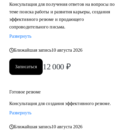
Консультация для получения ответов на вопросы по
теме поиска работы и развития карьеры, создания
С чем помогу:
эффективного резюме и продающего
• Разработать карьерную стратегию и план перехода в IT из
сопроводительного письма.
других сфер.
Развернуть
• Определить, какие из имеющихся навыков можно
применить сейчас, а чему можно научиться в процессе
Ближайшая запись
10 августа 2026
смены вектора.
• Правильно преподнести текущий опыт как в резюме, так
12 000
₽
Записаться
и в самопрезентации на интервью.
• Разобраться в рынке IT и его трендах.
Кому могу помочь:
Готовое резюме
• IT-специалистам от начального уровня до руководителей
Консультация для создания эффективного резюме.
в направлениях: Разработка, Тестирование, Техническая
поддержка, Прикладное и системное администрирование,
Развернуть
DevOps, Продуктовый и Проектный менеджмент,
Ближайшая запись
10 августа 2026
Системная аналитика