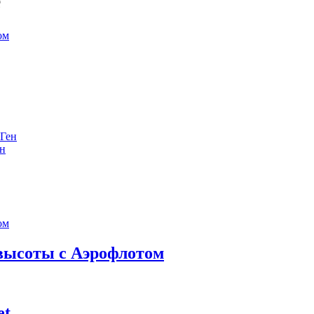
е
ен
 высоты с Аэрофлотом
et