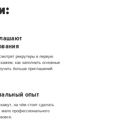
и:
глашают
ования
 смотрят рекрутеры в первую
скажем, как заполнить основные
лучить больше приглашений.
мальный опыт
кажут, на чём стоит сделать
ас мало профессионального
 вовсе.