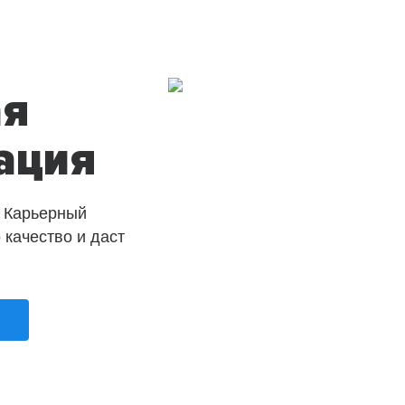
ая
ация
 Карьерный
о качество и даст