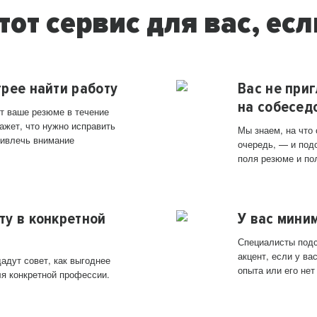
тот сервис для вас, есл
трее найти работу
Вас не при
на собесед
т ваше резюме в течение
ажет, что нужно исправить
Мы знаем, на что
ривлечь внимание
очередь, — и под
поля резюме и по
ту в конкретной
У вас мини
Специалисты подс
акцент, если у в
адут совет, как выгоднее
опыта или его нет
ля конкретной профессии.