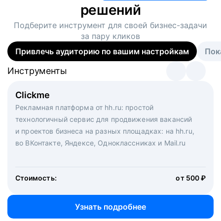
решений
Подберите инструмент для своей
бизнес-задачи
за пару кликов
Привлечь аудиторию по вашим настройкам
Пок
Инструменты
Инструменты
Инструменты
Виртуальный рекрутер
Clickme
Вакансия дня
Массовый подбор под ключ. Решите, сколько
Рекламная платформа от hh.ru: простой
Рекламный формат для вакансий на главной странице
кандидатов и когда вам нужно, и за дело возьмутся
технологичный сервис для продвижения вакансий
hh.ru. Увеличивает количество откликов
маркетологи, рекрутеры и проектные менеджеры
и проектов бизнеса на разных площадках: на hh.ru,
hh.ru с целым набором digital-инструментов
во ВКонтакте, Яндексе, Одноклассниках и Mail.ru
Стоимость:
от 200 000 ₽
Узнать подробнее
Стоимость:
от 500 ₽
Узнать подробнее
Узнать подробнее