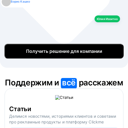
Борис Кашко
Юлия Изоитко
Александр Кулагин
Даниил Макаров
Екатерина Лазаренко
Юлия Изоитко
Получить решение для компании
Поддержим и
всё
расскажем
Статьи
Делимся новостями, историями клиентов и советами
про рекламные продукты и платформу Clickme