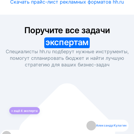
Скачать прайс-лист рекламных форматов hh.ru
Поручите все задачи
экспертам
Специалисты hh.ru подберут нужные инструменты,
помогут спланировать бюджет и найти лучшую
стратегию для ваших
бизнес-задач
+ ещё
4
эксперта
Екатерина Лазаренко
Александр Кулагин
Даниил Макаров
Борис Кашко
Юлия Изоитко