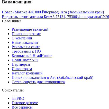
Вакансии дня
Повар (Могоча)
140 000
₽
Форвард, Ага (Забайкальский край)
Водитель автосамосвала БелАЗ 75131, 75306
з/п не указана
СУЭК
HeadHunter
Размещение вакансий
Поиск по резюме
О компании
Наши вакансии
Реклама на сайте
Требования к ПО
Безопасный HeadHunter
HeadHunter API
Партнерам
Инвесторам
Каталог компаний
Поиск по вакансиям в Аге (Забайкальский край)
Сетка: соцсеть для нетворкинга
Соискателям
hh PRO
Готовое резюме
Все сервисы