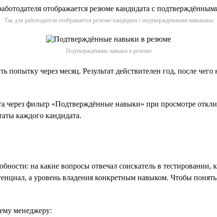
Так для работодателя отображается резюме кандидата с подтверждёнными навыками
Подтверждённые навыки в резюме
ить попытку через месяц. Результат действителен год, после че
 через фильтр «Подтверждённые навыки» при просмотре отклик
таты каждого кандидата.
бности: на какие вопросы отвечал соискатель в тестировании, ка
нциал, а уровень владения конкретным навыком. Чтобы понять, 
ему менеджеру: