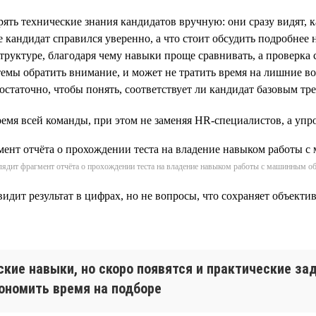
ять технические знания кандидатов вручную: они сразу видят, 
 кандидат справился уверенно, а что стоит обсудить подробнее 
руктуре, благодаря чему навыки проще сравнивать, а проверка 
темы обратить внимание, и может не тратить время на лишние в
достаточно, чтобы понять, соответствует ли кандидат базовым т
емя всей команды, при этом не заменяя HR-специалистов, а упро
лядит фрагмент отчёта о прохождении теста на владение навыком работы с машинным о
видит результат в цифрах, но не вопросы, что сохраняет объект
ские навыки, но скоро появятся и практические за
ономить время на подборе