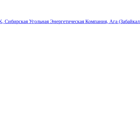
, Сибирская Угольная Энергетическая Компания, Ага (Забайкал