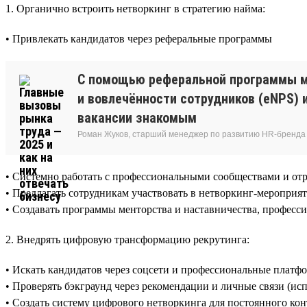
1. Органично встроить нетворкинг в стратегию найма:
• Привлекать кандидатов через реферальные программы
С помощью реферальной программы мы 
и вовлечённости сотрудников (eNPS) 
вакансии знакомым
Роман Жуков, старший менеджер по развитию HR-бренда 
• Системно работать с профессиональными сообществами и о
• Предлагать сотрудникам участвовать в нетворкинг-мероприят
• Создавать программы менторства и наставничества, професс
2. Внедрять цифровую трансформацию рекрутинга:
• Искать кандидатов через соцсети и профессиональные плат
• Проверять бэкграунд через рекомендации и личные связи (ис
• Создать систему цифрового нетворкинга для постоянного кон