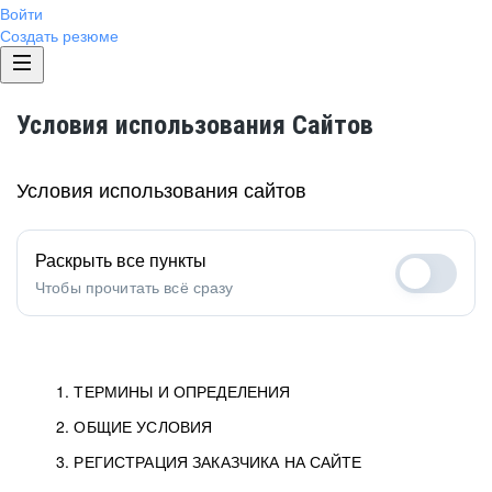
Войти
Создать резюме
Условия использования Сайтов
Условия использования сайтов
Раскрыть все пункты
Чтобы прочитать всё сразу
1. ТЕРМИНЫ И ОПРЕДЕЛЕНИЯ
2. ОБЩИЕ УСЛОВИЯ
1.1. Хэдхантер
исполнитель, юридическое
лицо ООО «Хэдхантер», ИНН
Условия определяют отношения между Заказчиками,
3. РЕГИСТРАЦИЯ ЗАКАЗЧИКА НА САЙТЕ
7718620740, адрес: 125047,
Пользователями и Хэдхантер.