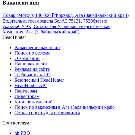
Вакансии дня
Повар (Могоча)
140 000
₽
Форвард, Ага (Забайкальский край)
Водитель автосамосвала БелАЗ 75131, 75306
з/п не
указана
СУЭК, Сибирская Угольная Энергетическая
Компания, Ага (Забайкальский край)
HeadHunter
Размещение вакансий
Поиск по резюме
О компании
Наши вакансии
Реклама на сайте
Требования к ПО
Безопасный HeadHunter
HeadHunter API
Партнерам
Инвесторам
Каталог компаний
Поиск по вакансиям в Аге (Забайкальский край)
Сетка: соцсеть для нетворкинга
Соискателям
hh PRO