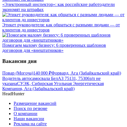
«Электронный инспектор»: как российские работодатели
экономят на штрафах
Этикет руководителя: как общаться с разными людьми — от
клиентов до инвесторов
Помогаем малому бизнесу: 6 проверенных шаблонов
договоров для «внештатников»
Вакансии дня
Повар (Могоча)
140 000
₽
Форвард, Ага (Забайкальский край)
Водитель автосамосвала БелАЗ 75131, 75306
з/п не
указана
СУЭК, Сибирская Угольная Энергетическая
Компания, Ага (Забайкальский край)
HeadHunter
Размещение вакансий
Поиск по резюме
О компании
Наши вакансии
Реклама на сайте