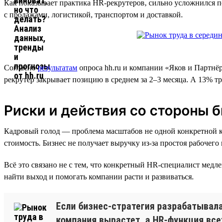
Как показывает практика HR-рекрутеров, сильно усложнился 
с продажами, логистикой, транспортом и доставкой.
Согласно
результатам
опроса hh.ru и компании «Яков и Партнёр
рекрутер закрывает позицию в среднем за 2–3 месяца. А 13% тр
Риски и действия со стороны 
Кадровый голод — проблема масштабов не одной конкретной ком
стоимость. Бизнес не получает выручку из-за простоя рабочег
Всё это связано не с тем, что конкретный HR-специалист медл
найти выход и помогать компании расти и развиваться.
Если бизнес-стратегия разрабатывалас
компания вырастет, а HR-функция все