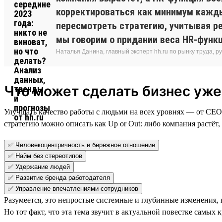
корректироваться как минимум каждый
пересмотреть стратегию, учитывая ре
мы говорим о придании веса HR-функц
Наталья Данина, главный эксперт hh.ru по рынку труда,
Что может сделать бизнес уже
Улучшать качество работы с людьми на всех уровнях — от СЕО
стратегию можно описать как Up or Out: либо компания растёт,
✅ Человекоцентричность и бережное отношение
✅ Найм без стереотипов
✅ Удержание людей
✅ Развитие бренда работодателя
✅ Управление впечатлениями сотрудников
Разумеется, это непростые системные и глубинные изменения,
Но тот факт, что эта тема звучит в актуальной повестке сам