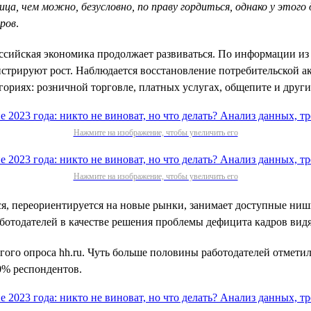
тица, чем можно, безусловно, по праву гордиться, однако у эт
дров
.
оссийская экономика продолжает развиваться. По информации и
стрируют рост. Наблюдается восстановление потребительской ак
ориях: розничной торговле, платных услугах, общепите и други
Нажмите на изображение, чтобы увеличить его
Нажмите на изображение, чтобы увеличить его
ется, переориентируется на новые рынки, занимает доступные н
ботодателей в качестве решения проблемы дефицита кадров видя
гого опроса hh.ru. Чуть больше половины работодателей отметил
0% респондентов.