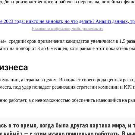
подбор производственного и рабочего персонала, линейных фун
Нажмите на изображение, чтобы увеличить его
ы», средний срок привлечения кандидатов увеличился в 1,5 раз
атят на подбор от 3 до 6 месяцев, хотя раньше этот показатель 
бизнеса
пании, а страны в целом. Возникает своего рода цепная реакци
о места, под удар попадает реализация стратегии компании и KP
енно работает, а с невозможностью обеспечить имеющийся на ры
ь в то время, когда была другая картина мира, и 
х наймёт — с этим нужно прицельно работать. В н