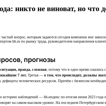
ода: никто не виноват, но что 
 частый вопрос, которым задаются сегодня компании вне зависи
ртом hh.ru по рынку труда, руководителем направления клиент
просов, прогнозы
—
ситуация, правда, сложная
, потому что в одно время сошлись
лижайшие 7 лет.
Третья —
о том, что происходит, должны знат
 дефицита человеческих ресурсов. Причём с бизнесом необходим
ю историю наблюдений — hh.индекс по итогам июня 2023 года оп
й говорят на самом высоком уровне. На последнем Петербургск