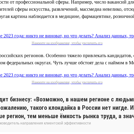
имости от профессиональной сферы. Например, число вакансий дл
вителей сферы искусства, развлечений, массмедиа невелико, отс
ругая картина наблюдается в медицине, фармацевтике, розничной
Нажмите на изображение, чтобы увеличить его
российских регионов. Особенно тяжело привлекать кандидатов, 
ом федеральных округах. Чуть лучше обстоят дела с наймом в М
Нажмите на изображение, чтобы увеличить его
дит бизнесу: «Возможно, в нашем регионе с людьм
сожалению, такого клондайка в России нет нигде. 
регион, тем меньше ёмкость рынка труда, а знач
 руководитель направления клиентской эффективности