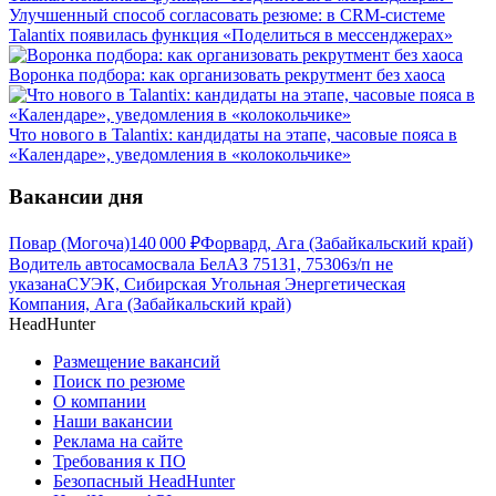
Улучшенный способ согласовать резюме: в CRM-системе
Talantix появилась функция «Поделиться в мессенджерах»
Воронка подбора: как организовать рекрутмент без хаоса
Что нового в Talantix: кандидаты на этапе, часовые пояса в
«Календаре», уведомления в «колокольчике»
Вакансии дня
Повар (Могоча)
140 000
₽
Форвард, Ага (Забайкальский край)
Водитель автосамосвала БелАЗ 75131, 75306
з/п не
указана
СУЭК, Сибирская Угольная Энергетическая
Компания, Ага (Забайкальский край)
HeadHunter
Размещение вакансий
Поиск по резюме
О компании
Наши вакансии
Реклама на сайте
Требования к ПО
Безопасный HeadHunter