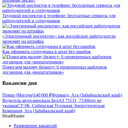
реальные риски?
Трудовой инспектор в телефоне: бесплатные сервисы для
работодателей и сотрудников
«Электронный инспектор»: как российские работодатели
экономят на штрафах
Как оформить сотрудника в штат без ошибок
Помогаем малому бизнесу: 6 проверенных шаблонов
договоров для «внештатников»
Вакансии дня
Повар (Могоча)
140 000
₽
Форвард, Ага (Забайкальский край)
Водитель автосамосвала БелАЗ 75131, 75306
з/п не
указана
СУЭК, Сибирская Угольная Энергетическая
Компания, Ага (Забайкальский край)
HeadHunter
Размещение вакансий