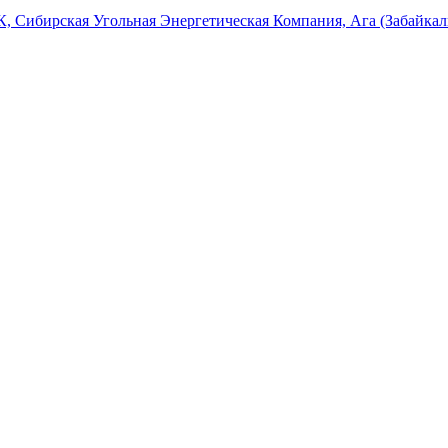
, Сибирская Угольная Энергетическая Компания, Ага (Забайкал