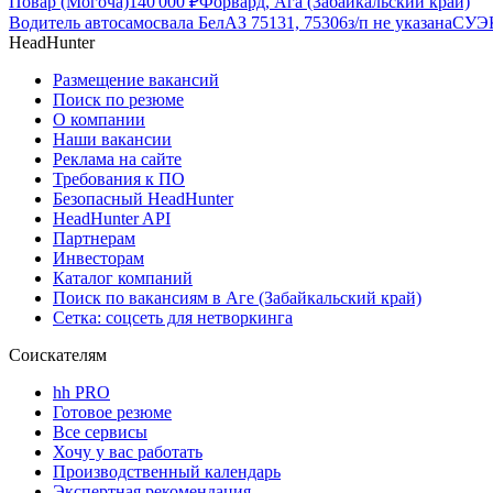
Повар (Могоча)
140 000
₽
Форвард, Ага (Забайкальский край)
Водитель автосамосвала БелАЗ 75131, 75306
з/п не указана
СУЭК
HeadHunter
Размещение вакансий
Поиск по резюме
О компании
Наши вакансии
Реклама на сайте
Требования к ПО
Безопасный HeadHunter
HeadHunter API
Партнерам
Инвесторам
Каталог компаний
Поиск по вакансиям в Аге (Забайкальский край)
Сетка: соцсеть для нетворкинга
Соискателям
hh PRO
Готовое резюме
Все сервисы
Хочу у вас работать
Производственный календарь
Экспертная рекомендация