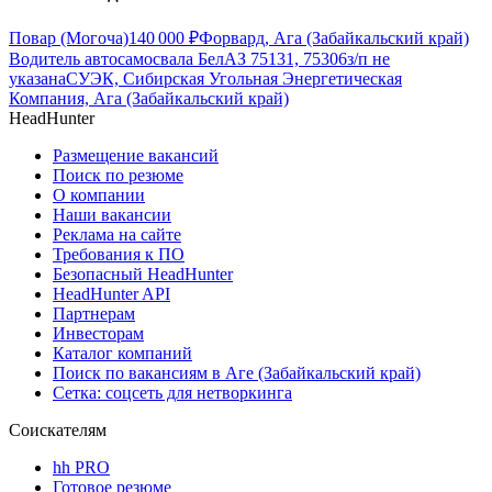
Повар (Могоча)
140 000
₽
Форвард, Ага (Забайкальский край)
Водитель автосамосвала БелАЗ 75131, 75306
з/п не
указана
СУЭК, Сибирская Угольная Энергетическая
Компания, Ага (Забайкальский край)
HeadHunter
Размещение вакансий
Поиск по резюме
О компании
Наши вакансии
Реклама на сайте
Требования к ПО
Безопасный HeadHunter
HeadHunter API
Партнерам
Инвесторам
Каталог компаний
Поиск по вакансиям в Аге (Забайкальский край)
Сетка: соцсеть для нетворкинга
Соискателям
hh PRO
Готовое резюме