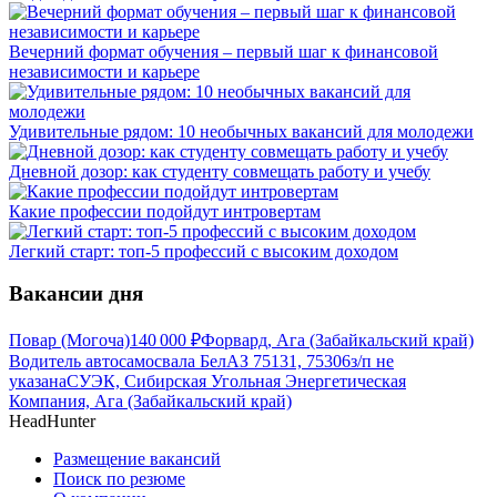
Вечерний формат обучения – первый шаг к финансовой
независимости и карьере
Удивительные рядом: 10 необычных вакансий для молодежи
Дневной дозор: как студенту совмещать работу и учебу
Какие профессии подойдут интровертам
Легкий старт: топ-5 профессий с высоким доходом
Вакансии дня
Повар (Могоча)
140 000
₽
Форвард, Ага (Забайкальский край)
Водитель автосамосвала БелАЗ 75131, 75306
з/п не
указана
СУЭК, Сибирская Угольная Энергетическая
Компания, Ага (Забайкальский край)
HeadHunter
Размещение вакансий
Поиск по резюме