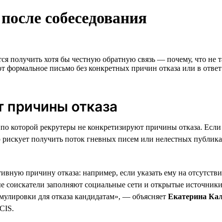
после собеседования
ется получить хотя бы честную обратную связь — почему, что не 
ют формальное письмо без конкретных причин отказа или в отве
т причины отказа
по которой рекрутеры не конкретизируют причины отказа. Если к
тер рискует получить поток гневных писем или нелестных публик
ивную причину отказа: например, если указать ему на отсутств
ые соискатели заполняют социальные сети и открытые источник
мулировки для отказа кандидатам», — объясняет
Екатерина Ка
CIS.