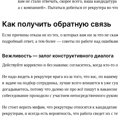
вам не стали отвечать, скорее всего, ваша кандидату
а с компанией». Пытаться добиться от рекрутера во чт
Как получить обратную связь
Если причины отказа не из тех, о которых вам ни за что не ска
подробный ответ, а тем более — советы по работе над ошибка
Вежливость — залог конструктивного диалога
Действуйте корректно и без нажима: согласитесь, когда кто-то 
Не надо видеть в рекрутере врага из-за того, что вас, по ваш
в задаче на подбор сотрудника, лучше всего впишется в уже су
догадываетесь, потому что далеко не про всё пишут в вакансии
собеседование проходило с участием непосредственного руково
Не стоит верить мифам, что рекрутеры относятся к кандидатам 
рекрутерам, и всегда есть вероятность, что работа сведет их с 