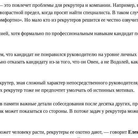
 это повлечет проблемы для рекрутера и компании. Например, в
т возрастной предел, когда просят найти специалиста. В таком с
омфортно». Но мало кто из рекрутеров решится ее честно озвучит
ией, хотя формально по профессиональным навыкам кандидат по
тем, что кандидат не понравился руководителю на уровне личны
отказать кандидату из-за того, что он Овен, а не Водолей, как
екрутер, зная сложный характер непосредственного руководителя
х рекрутер тоже не предпочтет умолчать об истинных мотивах.
в памяти важные детали собеседования после десятка других, п
ак может показаться со стороны. В потоке задач у рекрутера мо
может человеку расти, рекрутеры ее охотно дают, — говорит
Еле