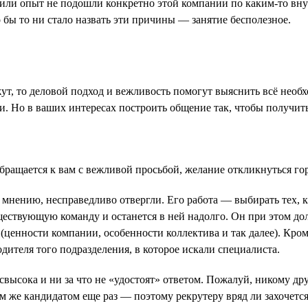
ра или опыт не подошли конкретно этой компании по каким-то вн
о бы то ни стало назвать эти причины — занятие бесполезное.
жут, то деловой подход и вежливость помогут выяснить всё необх
ми. Но в ваших интересах построить общение так, чтобы получи
обращается к вам с вежливой просьбой, желание откликнуться гор
ему мнению, несправедливо отвергли. Его работа — выбирать тех,
ществующую команду и останется в ней надолго. Он при этом дол
 (ценности компании, особенности коллектива и так далее). Кром
дителя того подразделения, в которое искали специалиста.
свысока и ни за что не «удостоят» ответом. Пожалуй, никому др
тем же кандидатом еще раз — поэтому рекрутеру вряд ли захочется