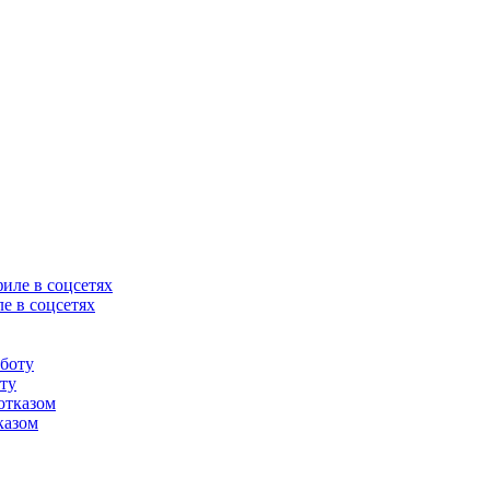
е в соцсетях
оту
казом