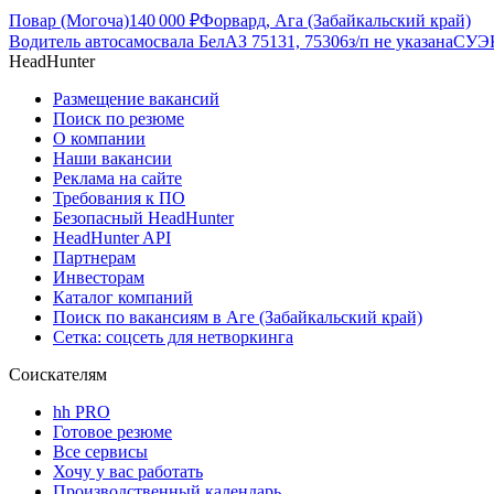
Повар (Могоча)
140 000
₽
Форвард, Ага (Забайкальский край)
Водитель автосамосвала БелАЗ 75131, 75306
з/п не указана
СУЭК
HeadHunter
Размещение вакансий
Поиск по резюме
О компании
Наши вакансии
Реклама на сайте
Требования к ПО
Безопасный HeadHunter
HeadHunter API
Партнерам
Инвесторам
Каталог компаний
Поиск по вакансиям в Аге (Забайкальский край)
Сетка: соцсеть для нетворкинга
Соискателям
hh PRO
Готовое резюме
Все сервисы
Хочу у вас работать
Производственный календарь