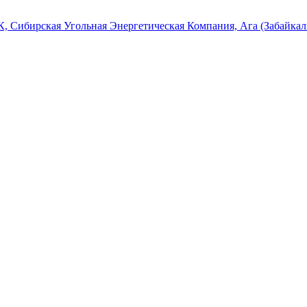
, Сибирская Угольная Энергетическая Компания, Ага (Забайкал